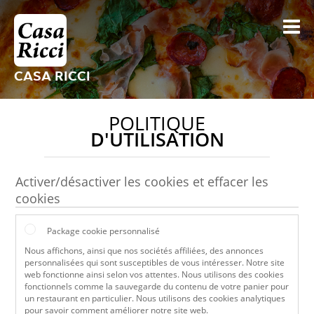
CASA RICCI
POLITIQUE
D'UTILISATION
Activer/désactiver les cookies et effacer les
cookies
Package cookie personnalisé
Nous affichons, ainsi que nos sociétés affiliées, des annonces
personnalisées qui sont susceptibles de vous intéresser. Notre site
web fonctionne ainsi selon vos attentes. Nous utilisons des cookies
fonctionnels comme la sauvegarde du contenu de votre panier pour
un restaurant en particulier. Nous utilisons des cookies analytiques
pour savoir comment améliorer notre site web.